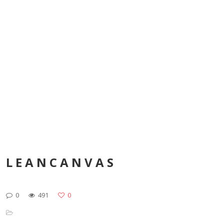
LEANCANVAS
0
491
0